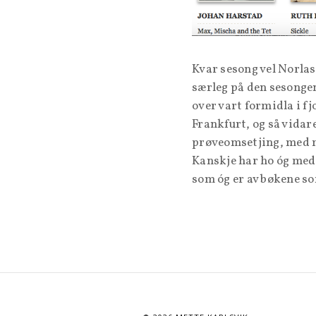
Kvar sesong vel Norlas 
særleg på den sesongen
over vart formidla i fj
Frankfurt, og så vidar
prøveomsetjing, med m
Kanskje har ho óg med
som óg er av bøkene so