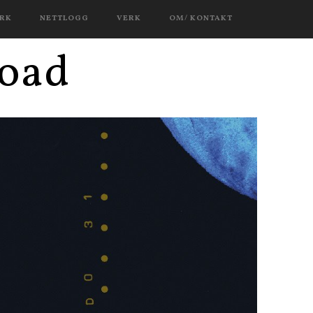
ERK
NETTLOGG
VERK
OM/ KONTAKT
road