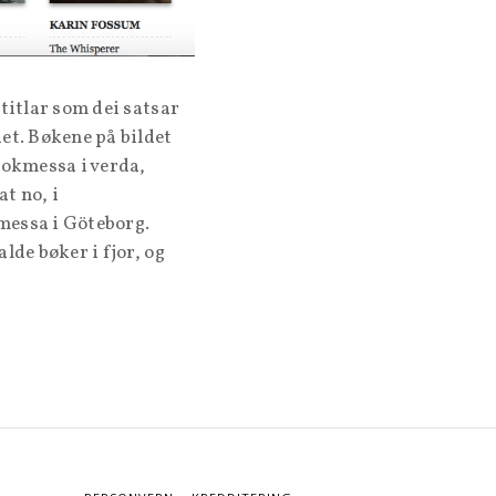
 titlar som dei satsar
et. Bøkene på bildet
 bokmessa i verda,
t no, i
messa i Göteborg.
alde bøker i fjor, og