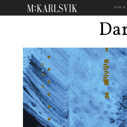
BOK &
Dar