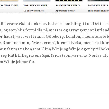
litterære råd ut nokre av bøkene som blir gitt ut. Dette er
, og som blir formidla på messer og arrangement i utland
or haust; vart vist fram i Göteborg, London, i den største
e. Romanen min, “Mørkerom”, kjem til veka, men er akkura
in fantastiske agent Gina Winje og Winje Agency til bok
 seg Ruth Lillegravens
Sigd,
(Sicle) som var ei av Norlas utv
m Winje jobbar for.