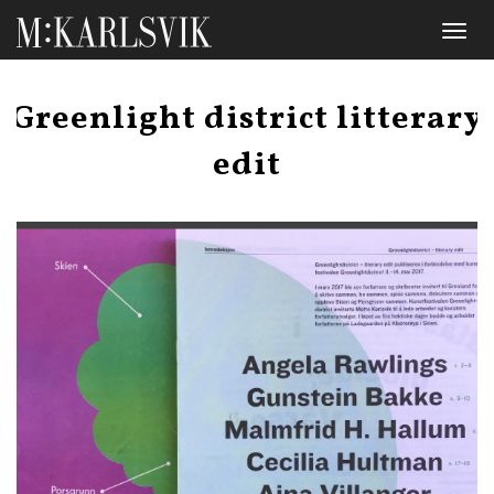
Toggl
naviga
Greenlight district litterary
edit