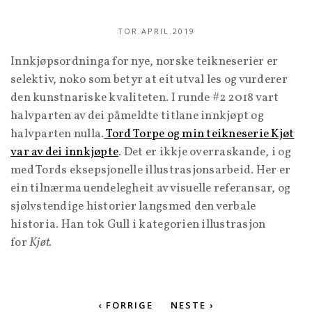
TOR.APRIL.2019
Innkjøpsordninga for nye, norske teikneserier er
selektiv, noko som betyr at eit utval les og vurderer
den kunstnariske kvaliteten. I runde #2 2018 vart
halvparten av dei påmeldte titlane innkjøpt og
halvparten nulla.
Tord Torpe og min teikneserie Kjøt
var av dei innkjøpte
. Det er ikkje overraskande, i og
med Tords eksepsjonelle illustrasjonsarbeid. Her er
ein tilnærma uendelegheit av visuelle referansar, og
sjølvstendige historier langsmed den verbale
historia. Han tok Gull i kategorien illustrasjon
for
Kjøt.
‹ FORRIGE
NESTE ›