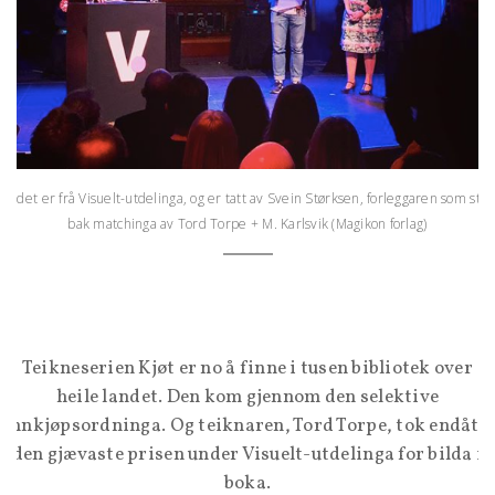
Bildet er frå Visuelt-utdelinga, og er tatt av Svein Størksen, forleggaren som står
bak matchinga av Tord Torpe + M. Karlsvik (Magikon forlag)
Teikneserien Kjøt er no å finne i tusen bibliotek over
heile landet. Den kom gjennom den selektive
innkjøpsordninga. Og teiknaren, Tord Torpe, tok endåtil
den gjævaste prisen under Visuelt-utdelinga for bilda i
boka.