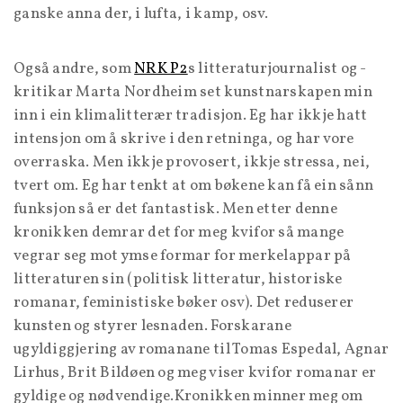
ganske anna der, i lufta, i kamp, osv.
Også andre, som
NRK P2
s litteraturjournalist og -
kritikar Marta Nordheim set kunstnarskapen min
inn i ein klimalitterær tradisjon. Eg har ikkje hatt
intensjon om å skrive i den retninga, og har vore
overraska. Men ikkje provosert, ikkje stressa, nei,
tvert om. Eg har tenkt at om bøkene kan få ein sånn
funksjon så er det fantastisk. Men etter denne
kronikken demrar det for meg kvifor så mange
vegrar seg mot ymse formar for merkelappar på
litteraturen sin (politisk litteratur, historiske
romanar, feministiske bøker osv). Det reduserer
kunsten og styrer lesnaden. Forskarane
ugyldiggjering av romanane til Tomas Espedal, Agnar
Lirhus, Brit Bildøen og meg viser kvifor romanar er
gyldige og nødvendige.Kronikken minner meg om