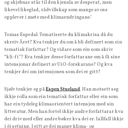
og skjebnar står til den kjensla av desperat, men
likevel likeglad, rådvillskap som mange av oss
opplever i møte med klimaendringane."
Tomas Espedal: Tematiserte du klimakrisa då du
skreiv Året? Kva tenkjer du om å bli definert som ein
tematisk forfattar? Og vidare som ein som skriv
“kli-fi”? Kva tenkjer desse forfattarane om å få sine
intensjonar definert av UiO-forskarane? Og kva
tenkjer dei om intensjonen som dei er gitt?
Sjølv tenkjer eg på
Espen Stueland
. Han motsett seg
ikkje rolla som ein tematisk forfattar eller ein som
har ein tydeleg klimaorientert intensjon med sin
litteratur. Men han fortel ikkje andre forfattarar kva
dei driv med eller andre bøker kva dei er. Iallfall ikkje
i éi setning. I eitt av dei mange klima- og