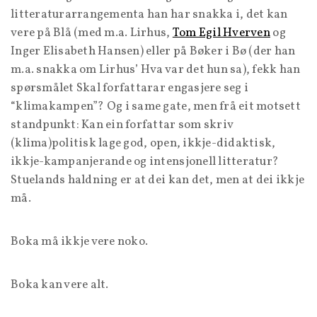
litteraturarrangementa han har snakka i, det kan
vere på Blå (med m.a. Lirhus,
Tom Egil Hverven
og
Inger Elisabeth Hansen) eller på Bøker i Bø (der han
m.a. snakka om Lirhus’ Hva var det hun sa), fekk han
spørsmålet Skal forfattarar engasjere seg i
“klimakampen”? Og i same gate, men frå eit motsett
standpunkt: Kan ein forfattar som skriv
(klima)politisk lage god, open, ikkje-didaktisk,
ikkje-kampanjerande og intensjonell litteratur?
Stuelands haldning er at dei kan det, men at dei ikkje
må.
Boka må ikkje vere noko.
Boka kan vere alt.