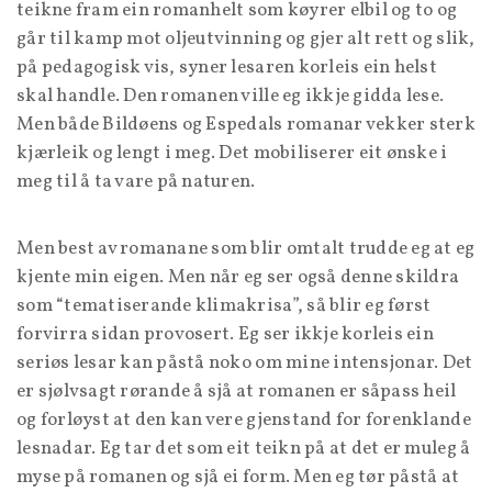
teikne fram ein romanhelt som køyrer elbil og to og
går til kamp mot oljeutvinning og gjer alt rett og slik,
på pedagogisk vis, syner lesaren korleis ein helst
skal handle. Den romanen ville eg ikkje gidda lese.
Men både Bildøens og Espedals romanar vekker sterk
kjærleik og lengt i meg. Det mobiliserer eit ønske i
meg til å ta vare på naturen.
Men best av romanane som blir omtalt trudde eg at eg
kjente min eigen. Men når eg ser også denne skildra
som “tematiserande klimakrisa”, så blir eg først
forvirra sidan provosert. Eg ser ikkje korleis ein
seriøs lesar kan påstå noko om mine intensjonar. Det
er sjølvsagt rørande å sjå at romanen er såpass heil
og forløyst at den kan vere gjenstand for forenklande
lesnadar. Eg tar det som eit teikn på at det er muleg å
myse på romanen og sjå ei form. Men eg tør påstå at