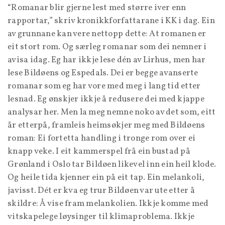
“Romanar blir gjerne lest med større iver enn
rapportar,” skriv kronikkforfattarane i KK i dag. Ein
av grunnane kan vere nettopp dette: At romanen er
eit stort rom. Og særleg romanar som dei nemner i
avisa idag. Eg har ikkje lese dén av Lirhus, men har
lese Bildøens og Espedals. Dei er begge avanserte
romanar som eg har vore med meg i lang tid etter
lesnad. Eg ønskjer ikkje å redusere dei med kjappe
analysar her. Men la meg nemne noko av det som, eitt
år etterpå, framleis heimsøkjer meg med Bildøens
roman: Ei fortetta handling i tronge rom over ei
knapp veke. I eit kammerspel frå ein bustad på
Grønland i Oslo tar Bildøen likevel inn ein heil klode.
Og heile tida kjenner ein på eit tap. Ein melankoli,
javisst. Dét er kva eg trur Bildøen var ute etter å
skildre: Å vise fram melankolien. Ikkje komme med
vitskapelege løysinger til klimaproblema. Ikkje