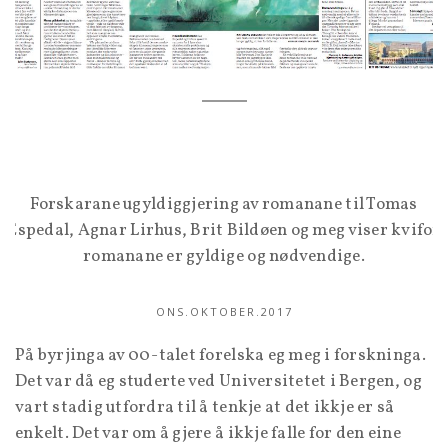
Forskarane ugyldiggjering av romanane til Tomas
Espedal, Agnar Lirhus, Brit Bildøen og meg viser kvifor
romanane er gyldige og nødvendige.
ONS.OKTOBER.2017
På byrjinga av 00-talet forelska eg meg i forskninga.
Det var då eg studerte ved Universitetet i Bergen, og
vart stadig utfordra til å tenkje at det ikkje er så
enkelt. Det var om å gjere å ikkje falle for den eine