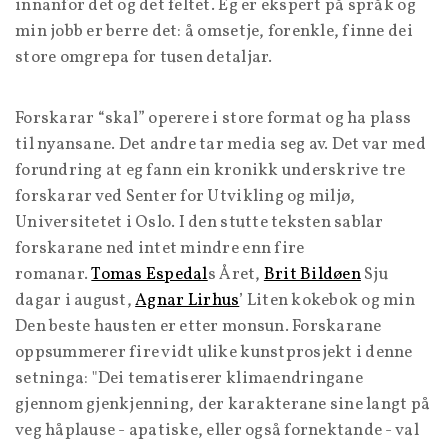
innanfor det og det feltet. Eg er ekspert på språk og
min jobb er berre det: å omsetje, forenkle, finne dei
store omgrepa for tusen detaljar.
Forskarar “skal” operere i store format og ha plass
til nyansane. Det andre tar media seg av. Det var med
forundring at eg fann ein kronikk underskrive tre
forskarar ved Senter for Utvikling og miljø,
Universitetet i Oslo. I den stutte teksten sablar
forskarane ned intet mindre enn fire
romanar.
Tomas Espedal
s Året,
Brit Bildøen
Sju
dagar i august,
Agnar Lirhus
’ Liten kokebok og min
Den beste hausten er etter monsun. Forskarane
oppsummerer fire vidt ulike kunstprosjekt i denne
setninga: "Dei tematiserer klimaendringane
gjennom gjenkjenning, der karakterane sine langt på
veg håplause - apatiske, eller også fornektande - val