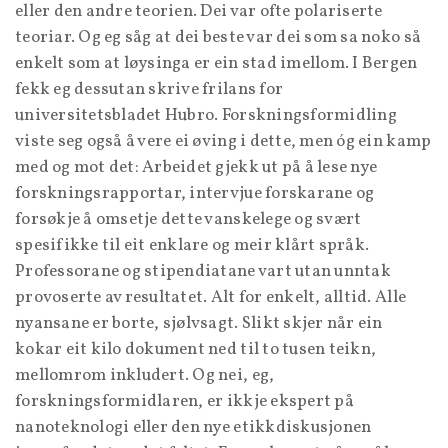
eller den andre teorien. Dei var ofte polariserte
teoriar. Og eg såg at dei beste var dei som sa noko så
enkelt som at løysinga er ein stad imellom. I Bergen
fekk eg dessutan skrive frilans for
universitetsbladet Hubro. Forskningsformidling
viste seg også å vere ei øving i dette, men óg ein kamp
med og mot det: Arbeidet gjekk ut på å lese nye
forskningsrapportar, intervjue forskarane og
forsøkje å omsetje dette vanskelege og svært
spesifikke til eit enklare og meir klårt språk.
Professorane og stipendiatane vart utan unntak
provoserte av resultatet. Alt for enkelt, alltid. Alle
nyansane er borte, sjølvsagt. Slikt skjer når ein
kokar eit kilo dokument ned til to tusen teikn,
mellomrom inkludert. Og nei, eg,
forskningsformidlaren, er ikkje ekspert på
nanoteknologi eller den nye etikkdiskusjonen