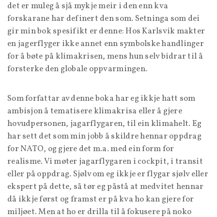
det er muleg å sjå mykje meir i den enn kva
forskarane har definert den som. Setninga som dei
gir min bok spesifikt er denne: Hos Karlsvik makter
en jagerflyger ikke annet enn symbolske handlinger
for å bøte på klimakrisen, mens hun selv bidrar til å
forsterke den globale oppvarmingen.
Som forfattar av denne boka har eg ikkje hatt som
ambisjon å tematisere klimakrisa eller å gjere
hovudpersonen, jagarflygaren, til ein klimahelt. Eg
har sett det som min jobb å skildre hennar oppdrag
for NATO, og gjere det m.a. med ein form for
realisme. Vi møter jagarflygaren i cockpit, i transit
eller på oppdrag. Sjølv om eg ikkje er flygar sjølv eller
ekspert på dette, så tør eg påstå at medvitet hennar
då ikkje først og framst er på kva ho kan gjere for
miljøet. Men at ho er drilla til å fokusere på noko