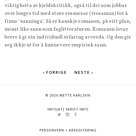
viktigheita av kjeldekritikk, også til dei som jobbar
over lengre tid med store ressursar (tresaman) for å
finne "sanninga". Så er kanskje romanen, på eitt plan,
minst like sann som faglitteraturen. Romanen lovar
berre å gi ein individuell erfaring av verda. Og den gir
seg ikkje ut for å kunne vere empirisk sann.
‹ FORRIGE
NESTE ›
© 2026 METTE KARLSVIK
INFO[AT] SKRIFT.INFO
PERSONVERN + KREDDITERING