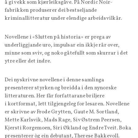
å gi vekk som kjærleiksgåve. På Nordic Noir-
fabrikken produserer dei bestseljande
kriminallitteratur under elendige arbeidsvilkår.
Novellene i «Slutten på historia» er prega av
underliggjande uro, impulsar ein ikkje rår over,
minne som sviv, og noko gåtefullt som skurrar i det
ytre eller det indre.
Dei nyskrivne novellene i denne samlinga
presenterer styrken og breidda i den nynorske
litteraturen. Her får forfattarane briljere
i kortformat, lett tilgjengeleg for lesaren. Novellene
er skrivne av Frode Grytten, Gaute M. Sortland,
Mette Karlsvik, Mads Rage, Siv Østrem Peersen,
Kjersti Rorgemoen, Siri Økland og Endre Tveit. Boka
presenterer òg ein debutant, Therese Bakkevoll.