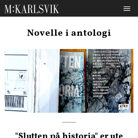
Toggl
naviga
Novelle i antologi
"Slutten på historia" er ute