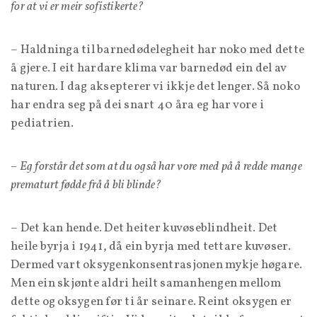
for at vi er meir sofistikerte?
– Haldninga til barnedødelegheit har noko med dette
å gjere. I eit hardare klima var barnedød ein del av
naturen. I dag aksepterer vi ikkje det lenger. Så noko
har endra seg på dei snart 40 åra eg har vore i
pediatrien.
– Eg forstår det som at du også har vore med på å redde mange
prematurt fødde frå å bli blinde?
– Det kan hende. Det heiter kuvøseblindheit. Det
heile byrja i 1941, då ein byrja med tettare kuvøser.
Dermed vart oksygenkonsentrasjonen mykje høgare.
Men ein skjønte aldri heilt samanhengen mellom
dette og oksygen før ti år seinare. Reint oksygen er