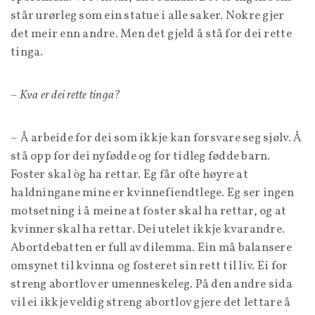
står urørleg som ein statue i alle saker. Nokre gjer
det meir enn andre. Men det gjeld å stå for dei rette
tinga.
– Kva er dei rette tinga?
– Å arbeide for dei som ikkje kan forsvare seg sjølv. Å
stå opp for dei nyfødde og for tidleg fødde barn.
Foster skal òg ha rettar. Eg får ofte høyre at
haldningane mine er kvinnefiendtlege. Eg ser ingen
motsetning i å meine at foster skal ha rettar, og at
kvinner skal ha rettar. Dei utelet ikkje kvarandre.
Abortdebatten er full av dilemma. Ein må balansere
omsynet til kvinna og fosteret sin rett til liv. Ei for
streng abortlov er umenneskeleg. På den andre sida
vil ei ikkje veldig streng abortlov gjere det lettare å