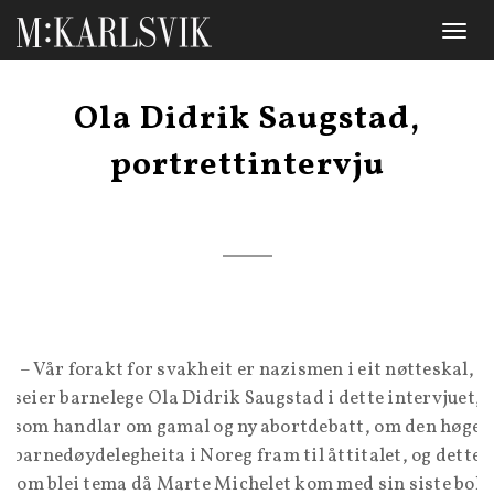
Toggl
naviga
Ola Didrik Saugstad,
portrettintervju
– Vår forakt for svakheit er nazismen i eit nøtteskal,
seier barnelege Ola Didrik Saugstad i dette intervjuet,
som handlar om gamal og ny abortdebatt, om den høge
barnedøydelegheita i Noreg fram til åttitalet, og dette
som blei tema då Marte Michelet kom med sin siste bok