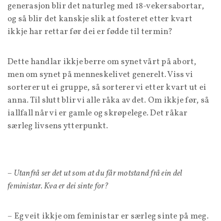
generasjon blir det naturleg med 18-vekersabortar,
og så blir det kanskje slik at fosteret etter kvart
ikkje har rettar før dei er fødde til termin?
Dette handlar ikkje berre om synet vårt på abort,
men om synet på menneskelivet generelt. Viss vi
sorterer ut ei gruppe, så sorterer vi etter kvart ut ei
anna. Til slutt blir vi alle råka av det. Om ikkje før, så
iallfall når vi er gamle og skrøpelege. Det råkar
særleg livsens ytterpunkt.
– Utanfrå ser det ut som at du får motstand frå ein del
feministar. Kva er dei sinte for?
– Eg veit ikkje om feministar er særleg sinte på meg.