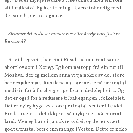
eg.» Det er mykje lettare å vise tolmod med ein som
sit i rullestol. Eg har trening i å vere tolmodig med
dei som har ein diagnose.
– Stemmer det at du ser mindre iver etter å velje bort foster i
Russland?
– Så vidt eg veit, har ein i Russland omtrent same
abortlov som i Noreg. Eg kom nettopp frå ein tur til
Moskva, der eg mellom anna vitja nokre av dei store
barnesjukehusa. Russland satsar mykje på perinatal
medisin for å førebygge spedbarnsdødelegheita. Og
det er også for å redusere tilbakegangen i folketalet.
Det er nyleg bygd 22 store perinatal-senter i landet.
Ein kan seie at det ikkje er så mykje i eit så enormt
land. Men eg har vitja nokre av dei, og dei er svært
godt utrusta, betre enn mange i Vesten. Dette er noko