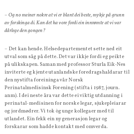
– Og no meiner nokre at vi er blant dei beste, mykje på grunn
av forskinga di. Kan det ha vore fordi ein innrømte at vi var
dårlege den gongen?
– Det kan hende. Helsedepartementet sette ned eit
utval som såg på dette. Det var ikkje fordi eg peikte
på ulikskapen. Saman med professor Sturla Eik-Nes
inviterte eg kjente utanlandske foredragshaldarar til
den nystifta foreininga vår Norsk
Perinatalmedisinsk Forening (stifta i 1987, journ.
anm). I dei neste åra var dette ei viktig utdanning i
perinatal-medisinen for norske legar, sjukepleiarar
og jordmødrer. Vi tok òg unge kollegaer med til
utlandet. Ein fekk ein ny generasjon legar og
forskarar som hadde kontakt med omverda.