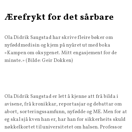
Ærefrykt for det sårbare
Ola Didrik Saugstad har skrive fleire bøker om
nyføddmedisin og kjem på nyåret ut med boka
«Kampen om oksygenet. Mitt engasjement for de
minste.» (Bilde: Geir Dokken)
Ola Didrik Saugstad er lett å kjenne att frå bilda i
avisene, frå kronikkar, reportasjar og debattar om
abort, sorteringssamfunn, nyfødde og ME. Men for at
eg skal sjå kven han er, har han for sikkerheits skuld
nøkkelkortet til universitetet om halsen. Professor