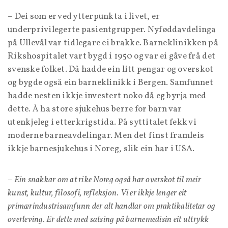
– Dei som er ved ytterpunkta i livet, er
underprivilegerte pasientgrupper. Nyføddavdelinga
på Ullevål var tidlegare ei brakke. Barneklinikken på
Rikshospitalet vart bygd i 1950 og var ei gåve frå det
svenske folket. Då hadde ein litt pengar og overskot
og bygde også ein barneklinikk i Bergen. Samfunnet
hadde nesten ikkje investert noko då eg byrja med
dette. Å ha store sjukehus berre for barn var
utenkjeleg i etterkrigstida. På syttitalet fekk vi
moderne barneavdelingar. Men det finst framleis
ikkje barnesjukehus i Noreg, slik ein har i USA.
– Ein snakkar om at rike Noreg også har overskot til meir
kunst, kultur, filosofi, refleksjon. Vi er ikkje lenger eit
primærindustrisamfunn der alt handlar om praktikalitetar og
overleving. Er dette med satsing på barnemedisin eit uttrykk