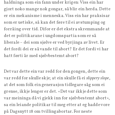
haldninga som ein fann under krigen: Viss ein har
gjort noko mange nok gongar, så blir ein herda. Dette
er ein mekanisme i menneska. Viss ein har praksisar
som er uetiske, så kan det føre til ei avstumping og
forråing over tid. Difor er det ekstra skremmande at
det er politikarane i ungdomspartia som er så
liberale – dei som sjølve er ved byrjinga av livet. Er
det fordi dei er så vande til abort? Er det fordi vi har
hatt førti år med sjølvbestemt abort?
Det var dette ein var redd for den gongen, dette ein
var redd for skulle skje; at ein skulle få ei
slippery slope
,
at det som folk ein generasjon tidlegare såg som ei
grense, ikkje lenger er det. «Det var ikkje dette som
var meininga då vi gjekk inn for sjølvbestemt abort»,
sa ein leiande politikar til meg etter at eg hadde vore
på Dagsnytt 18 om tvillingabortar. For neste