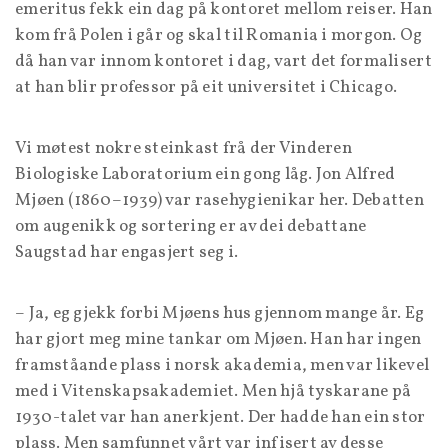
emeritus fekk ein dag på kontoret mellom reiser. Han
kom frå Polen i går og skal til Romania i morgon. Og
då han var innom kontoret i dag, vart det formalisert
at han blir professor på eit universitet i Chicago.
Vi møtest nokre steinkast frå der Vinderen
Biologiske Laboratorium ein gong låg. Jon Alfred
Mjøen (1860–1939) var rasehygienikar her. Debatten
om augenikk og sortering er av dei debattane
Saugstad har engasjert seg i.
– Ja, eg gjekk forbi Mjøens hus gjennom mange år. Eg
har gjort meg mine tankar om Mjøen. Han har ingen
framståande plass i norsk akademia, men var likevel
med i Vitenskapsakademiet. Men hjå tyskarane på
1930-talet var han anerkjent. Der hadde han ein stor
plass. Men samfunnet vårt var infisert av desse