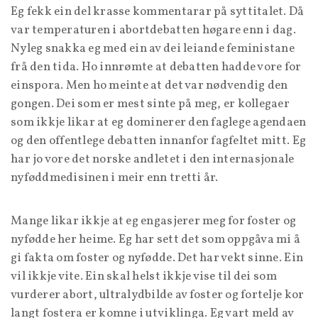
Eg fekk ein del krasse kommentarar på syttitalet. Då
var temperaturen i abortdebatten høgare enn i dag.
Nyleg snakka eg med ein av dei leiande feministane
frå den tida. Ho innrømte at debatten hadde vore for
einspora. Men ho meinte at det var nødvendig den
gongen. Dei som er mest sinte på meg, er kollegaer
som ikkje likar at eg dominerer den faglege agendaen
og den offentlege debatten innanfor fagfeltet mitt. Eg
har jo vore det norske andletet i den internasjonale
nyføddmedisinen i meir enn tretti år.
Mange likar ikkje at eg engasjerer meg for foster og
nyfødde her heime. Eg har sett det som oppgåva mi å
gi fakta om foster og nyfødde. Det har vekt sinne. Ein
vil ikkje vite. Ein skal helst ikkje vise til dei som
vurderer abort, ultralydbilde av foster og fortelje kor
langt fostera er komne i utviklinga. Eg vart meld av