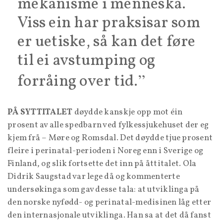
mekanisme i menneska.
Viss ein har praksisar som
er uetiske, så kan det føre
til ei avstumping og
forråing over tid.
PÅ SYTTITALET
døydde kanskje opp mot éin
prosent av alle spedbarn ved fylkessjukehuset der eg
kjem frå – Møre og Romsdal. Det døydde tjue prosent
fleire i perinatal-perioden i Noreg enn i Sverige og
Finland, og slik fortsette det inn på åttitalet. Ola
Didrik Saugstad var lege då og kommenterte
undersøkinga som gav desse tala: at utviklinga på
den norske nyfødd- og perinatal-medisinen låg etter
den internasjonale utviklinga. Han sa at det då fanst