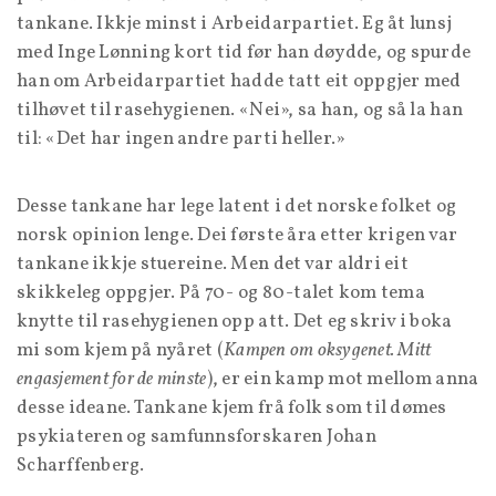
tankane. Ikkje minst i Arbeidarpartiet. Eg åt lunsj
med Inge Lønning kort tid før han døydde, og spurde
han om Arbeidarpartiet hadde tatt eit oppgjer med
tilhøvet til rasehygienen. «Nei», sa han, og så la han
til: «Det har ingen andre parti heller.»
Desse tankane har lege latent i det norske folket og
norsk opinion lenge. Dei første åra etter krigen var
tankane ikkje stuereine. Men det var aldri eit
skikkeleg oppgjer. På 70- og 80-talet kom tema
knytte til rasehygienen opp att. Det eg skriv i boka
mi som kjem på nyåret (
Kampen om oksygenet. Mitt
engasjement for de minste
), er ein kamp mot mellom anna
desse ideane. Tankane kjem frå folk som til dømes
psykiateren og samfunnsforskaren Johan
Scharffenberg.