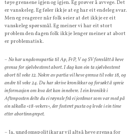
tøye grensene igjen og igjen. Eg prøver å avvege. Det
er vanskeleg. Eg føler ikkje at eg har eit endeleg svar.
Men eg reagerer når folk seier at det ikkje er eit
vanskeleg spørsmål. Eg meiner vi har eit stort
problem den dagen folk ikkje lenger meiner at abort
er problematisk.
– No har ungdomspartia til Ap, FrP, V og SV foreslått å heve
grensa for sjølvbestemt abort. I dag kan ein ta sjølvbestemt
abort til veke 12. Nokre av partia vil heve grensa til veke 18, og
andre til veke 24. Du har skrive kronikkar og forsøkt å spreie
informasjon om kva det kan innebere. I ein kronikk i
Aftenposten delte du ei røynsle frå ei jordmor som var med på
ein såkalla «18-vekers», der fosteret pusta og levde i ein time
etter abortinngrepet.
– Ja, ungdomspolitikarar vil altså heve grensa for