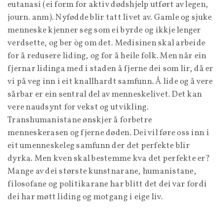
eutanasi (ei form for aktiv dødshjelp utført av legen,
journ. anm). Nyfødde blir tatt livet av. Gamle og sjuke
menneske kjenner seg som ei byrde og ikkje lenger
verdsette, og ber òg om det. Medisinen skal arbeide
for å redusere liding, og for å heile folk. Men når ein
fjernar lidinga med i staden å fjerne dei som lir, då er
vi på veg inn i eit knallhardt samfunn. Å lide og å vere
sårbar er ein sentral del av menneskelivet. Det kan
vere naudsynt for vekst og utvikling.
Transhumanistane ønskjer å forbetre
menneskerasen og fjerne døden. Dei vil føre oss inn i
eit umenneskeleg samfunn der det perfekte blir
dyrka. Men kven skal bestemme kva det perfekte er?
Mange av dei største kunstnarane, humanistane,
filosofane og politikarane har blitt det dei var fordi
dei har møtt liding og motgang i eige liv.