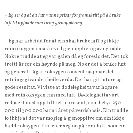
– Eg ser òg at du har vunne prisar for framskritt på å bruke
luft til nyfødde som treng gjenoppliving.
– Eg har arbeidd for at ein skal bruke luft og ikkje
rein oksygen i maske ved gjenoppliving av nyfødde.
Nokre trudde at eg var galen då eg foreslo det. Det tok
tretti år før ein høyrde på meg. No er det å bruke luft
og generelt lågare oksygenkonsentrasjonar det
retningsgivande i heile verda. Det har gitt store og
gode resultat. Vi viste at dødelegheita var høgare
med rein oksygen enn med luft. Dødelegheita vart
redusert med opp til tretti prosent, som betyr 250
000 til 300 000 barn i året på verdsbasis. Ein trudde
jo ikkje at det var mogleg å gjenopplive om ein ikkje
hadde oksygen. Ein lener seg no på rom-luft, som ein