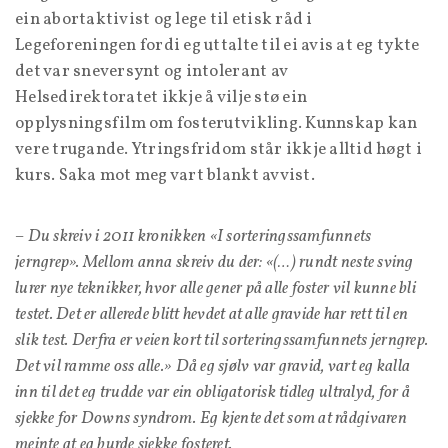
ein abortaktivist og lege til etisk råd i
Legeforeningen fordi eg uttalte til ei avis at eg tykte
det var sneversynt og intolerant av
Helsedirektoratet ikkje å vilje stø ein
opplysningsfilm om fosterutvikling. Kunnskap kan
vere trugande. Ytringsfridom står ikkje alltid høgt i
kurs. Saka mot meg vart blankt avvist.
– Du skreiv i 2011 kronikken «I sorteringssamfunnets
jerngrep». Mellom anna skreiv du der: «(…) rundt neste sving
lurer nye teknikker, hvor alle gener på alle foster vil kunne bli
testet. Det er allerede blitt hevdet at alle gravide har rett til en
slik test. Derfra er veien kort til sorteringssamfunnets jerngrep.
Det vil ramme oss alle.»
Då eg sjølv var gravid, vart eg kalla
inn til det eg trudde var ein obligatorisk tidleg ultralyd, for å
sjekke for Downs syndrom. Eg kjente det som at rådgivaren
meinte at eg burde sjekke fosteret.