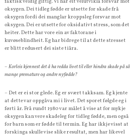
faktisk veldig giftig. Vi har eit velutvikla forsvar mot
oksygen. Dei tidleg fødde er utsette for skade frå
oksygen fordi dei manglar kroppsleg forsvar mot
oksygen. Dei er utsette for oksidativt stress, som det
heiter. Dette har vore ein av faktorane i
kuvøseblindheit. Eg har bidrege til at dette stresset
er blitt redusert dei siste tiåra.
– Korleis kjennest det å ha redda livet til eller hindra skade på så
mange premature og andre nyfødde?
– Det er ei stor glede. Eg er svært takksam. Eg kjente
at dette var oppgåva mi i livet. Det sporet følgde eg i
førti år. Frå rundt 1980 var målet å vise at for mykje
oksygen kan vere skadeleg for tidleg fødde, men også
for barn som er fødde til termin. Eg har ikkje visst at
forskinga skulle vise slike resultat, men har likevel