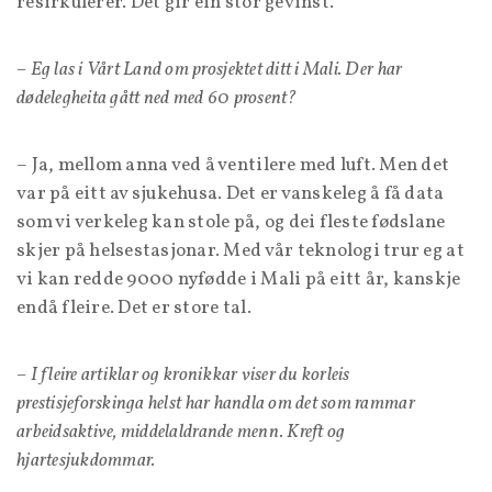
resirkulerer. Det gir ein stor gevinst.
– Eg las i Vårt Land om prosjektet ditt i Mali. Der har
dødelegheita gått ned med 60 prosent?
– Ja, mellom anna ved å ventilere med luft. Men det
var på eitt av sjukehusa. Det er vanskeleg å få data
som vi verkeleg kan stole på, og dei fleste fødslane
skjer på helsestasjonar. Med vår teknologi trur eg at
vi kan redde 9000 nyfødde i Mali på eitt år, kanskje
endå fleire. Det er store tal.
– I fleire artiklar og kronikkar viser du korleis
prestisjeforskinga helst har handla om det som rammar
arbeidsaktive, middelaldrande menn. Kreft og
hjartesjukdommar.