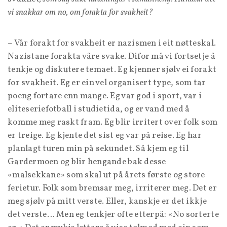
vi snakkar om no, om forakta for svakheit?
– Vår forakt for svakheit er nazismen i eit nøtteskal.
Nazistane forakta våre svake. Difor må vi fortsetje å
tenkje og diskutere temaet. Eg kjenner sjølv ei forakt
for svakheit. Eg er ein vel organisert type, som tar
poeng fortare enn mange. Eg var god i sport, var i
eliteseriefotball i studietida, og er vand med å
komme meg raskt fram. Eg blir irritert over folk som
er treige. Eg kjente det sist eg var på reise. Eg har
planlagt turen min på sekundet. Så kjem eg til
Gardermoen og blir hengande bak desse
«malsekkane» som skal ut på årets første og store
ferietur. Folk som bremsar meg, irriterer meg. Det er
meg sjølv på mitt verste. Eller, kanskje er det ikkje
det verste… Men eg tenkjer ofte etterpå: «No sorterte