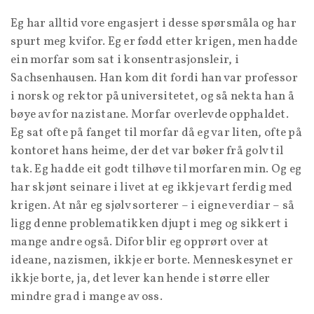
Eg har alltid vore engasjert i desse spørsmåla og har
spurt meg kvifor. Eg er fødd etter krigen, men hadde
ein morfar som sat i konsentrasjonsleir, i
Sachsenhausen. Han kom dit fordi han var professor
i norsk og rektor på universitetet, og så nekta han å
bøye av for nazistane. Morfar overlevde opphaldet.
Eg sat ofte på fanget til morfar då eg var liten, ofte på
kontoret hans heime, der det var bøker frå golv til
tak. Eg hadde eit godt tilhøve til morfaren min. Og eg
har skjønt seinare i livet at eg ikkje vart ferdig med
krigen. At når eg sjølv sorterer – i eigne verdiar – så
ligg denne problematikken djupt i meg og sikkert i
mange andre også. Difor blir eg opprørt over at
ideane, nazismen, ikkje er borte. Menneskesynet er
ikkje borte, ja, det lever kan hende i større eller
mindre grad i mange av oss.