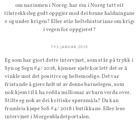
om nazismen i Noreg: har ein i Noreg tatt eit
tilstrekkeleg godt oppgjer med dei brune haldningane
før og under krigen? Eller står heltehistoriane om krigen
i vegen for oppgjeret?
TYS.JANUAR.2019
Eg som har gjort dette intervjuet, som står på trykk i
Syn og Segn #4/ 2018, kjenner sjølv kor lett det er å
vinkle mot det positive og heltemodige. Det var
fristande å gjere helt ut av denne barnelegen, som
nok kjem til å ha redda millionar av barn verda over.
Stilte eg nok av dei kritiske spørsmåla? Du kan
framleis kjøpe SoS #4/ 2018 i butikkane. Eller lese
intervjuet i Morgenbladetportalen.