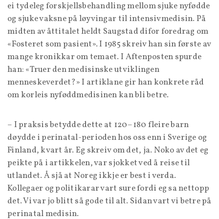
ei tydeleg forskjellsbehandling mellom sjuke nyfødde
og sjuke vaksne på løyvingar til intensivmedisin. På
midten av åttitalet heldt Saugstad difor foredrag om
«Fosteret som pasient». I 1985 skreiv han sin første av
mange kronikkar om temaet. I Aftenposten spurde
han: «Truer den medisinske utviklingen
menneskeverdet?» I artiklane gir han konkrete råd
om korleis nyføddmedisinen kan bli betre.
– I praksis betydde dette at 120–180 fleire barn
døydde i perinatal-perioden hos oss enn i Sverige og
Finland, kvart år. Eg skreiv om det, ja. Noko av det eg
peikte på i artikkelen, var sjokket ved å reise til
utlandet. Å sjå at Noreg ikkje er best i verda.
Kollegaer og politikarar vart sure fordi eg sa nettopp
det. Vi var jo blitt så gode til alt. Sidan vart vi betre på
perinatal medisin.