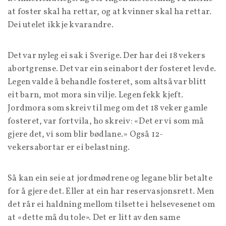
at foster skal ha rettar, og at kvinner skal ha rettar.
Dei utelet ikkje kvarandre.
Det var nyleg ei sak i Sverige. Der har dei 18 vekers
abortgrense. Det var ein seinabort der fosteret levde.
Legen valde å behandle fosteret, som altså var blitt
eit barn, mot mora sin vilje. Legen fekk kjeft.
Jordmora som skreiv til meg om det 18 veker gamle
fosteret, var fortvila, ho skreiv: «Det er vi som må
gjere det, vi som blir bødlane.» Også 12-
vekersabortar er ei belastning.
Så kan ein seie at jordmødrene og legane blir betalte
for å gjere det. Eller at ein har reservasjonsrett. Men
det rår ei haldning mellom tilsette i helsevesenet om
at «dette må du tole». Det er litt av den same