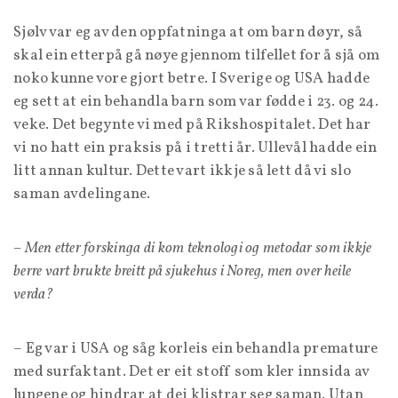
Sjølv var eg av den oppfatninga at om barn døyr, så
skal ein etterpå gå nøye gjennom tilfellet for å sjå om
noko kunne vore gjort betre. I Sverige og USA hadde
eg sett at ein behandla barn som var fødde i 23. og 24.
veke. Det begynte vi med på Rikshospitalet. Det har
vi no hatt ein praksis på i tretti år. Ullevål hadde ein
litt annan kultur. Dette vart ikkje så lett då vi slo
saman avdelingane.
– Men etter forskinga di kom teknologi og metodar som ikkje
berre vart brukte breitt på sjukehus i Noreg, men over heile
verda?
– Eg var i USA og såg korleis ein behandla premature
med surfaktant. Det er eit stoff som kler innsida av
lungene og hindrar at dei klistrar seg saman. Utan