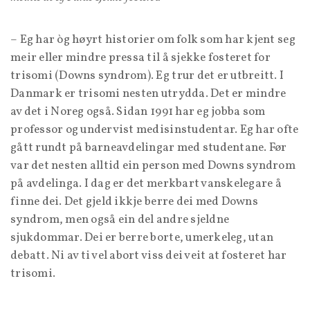
– Eg har òg høyrt historier om folk som har kjent seg
meir eller mindre pressa til å sjekke fosteret for
trisomi (Downs syndrom). Eg trur det er utbreitt. I
Danmark er trisomi nesten utrydda. Det er mindre
av det i Noreg også. Sidan 1991 har eg jobba som
professor og undervist medisinstudentar. Eg har ofte
gått rundt på barneavdelingar med studentane. Før
var det nesten alltid ein person med Downs syndrom
på avdelinga. I dag er det merkbart vanskelegare å
finne dei. Det gjeld ikkje berre dei med Downs
syndrom, men også ein del andre sjeldne
sjukdommar. Dei er berre borte, umerkeleg, utan
debatt. Ni av ti vel abort viss dei veit at fosteret har
trisomi.