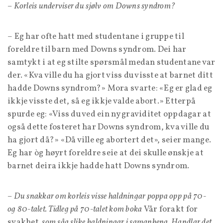
– Korleis underviser du sjølv om Downs syndrom?
– Eg har ofte hatt med studentane i gruppe til
foreldre til barn med Downs syndrom. Dei har
samtykt i at eg stilte spørsmål medan studentane var
der. «Kva ville du ha gjort viss du visste at barnet ditt
hadde Downs syndrom?» Mora svarte: «Eg er glad eg
ikkje visste det, så eg ikkje valde abort.» Etterpå
spurde eg: «Viss du ved ein ny graviditet oppdagar at
også dette fosteret har Downs syndrom, kva ville du
ha gjort då?» «Då ville eg abortert det», seier mange.
Eg har òg høyrt foreldre seie at dei skulle ønskje at
barnet deira ikkje hadde hatt Downs syndrom.
– Du snakkar om korleis visse haldningar poppa opp på 70-
og 80-talet. Tidleg på 70-talet kom boka
Vår forakt for
svakhet
, som såg slike haldningar i samanheng. Handlar det