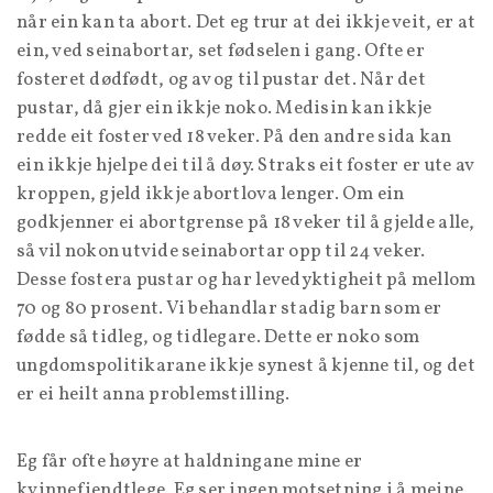
når ein kan ta abort. Det eg trur at dei ikkje veit, er at
ein, ved seinabortar, set fødselen i gang. Ofte er
fosteret dødfødt, og av og til pustar det. Når det
pustar, då gjer ein ikkje noko. Medisin kan ikkje
redde eit foster ved 18 veker. På den andre sida kan
ein ikkje hjelpe dei til å døy. Straks eit foster er ute av
kroppen, gjeld ikkje abortlova lenger. Om ein
godkjenner ei abortgrense på 18 veker til å gjelde alle,
så vil nokon utvide seinabortar opp til 24 veker.
Desse fostera pustar og har levedyktigheit på mellom
70 og 80 prosent. Vi behandlar stadig barn som er
fødde så tidleg, og tidlegare. Dette er noko som
ungdomspolitikarane ikkje synest å kjenne til, og det
er ei heilt anna problemstilling.
Eg får ofte høyre at haldningane mine er
kvinnefiendtlege. Eg ser ingen motsetning i å meine