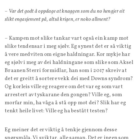
– Var det godt å oppdage at knaggen som du no hengjer eit
slikt engasjement på, altså krigen, er noko allment?
– Kampen mot slike tankar vart også ein kamp mot
slike tendensar i meg sjølv. Eg synest det er så viktig
å vere medviten om eigne haldningar. Kor mykje har
eg sjølv i meg av dei haldningane som slike som Aksel
Braanen Sterri formidlar, han som i 2017 skreiv at
det er greitt å sortere vekk dei med Downs syndrom?
Og korleis ville eg reagere om det var eg som vart
arrestert av tyskarane den gongen? Ville eg, som
morfar min, ha våga å stå opp mot dei? Slik har eg
tenkt heile livet: Ville eg ha bestått testen?
Eg meiner det er viktig å tenkje gjennom desse
spørsmåla. Vi sviktar, alle saman. Det er ingen som